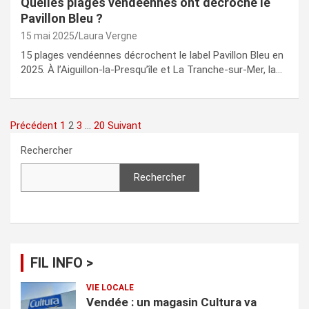
Quelles plages vendéennes ont décroché le
Pavillon Bleu ?
15 mai 2025
Laura Vergne
15 plages vendéennes décrochent le label Pavillon Bleu en
2025. À l’Aiguillon-la-Presqu’île et La Tranche-sur-Mer, la…
Pagination
Précédent
1
2
3
…
20
Suivant
des
Rechercher
publications
Rechercher
FIL INFO >
VIE LOCALE
Vendée : un magasin Cultura va