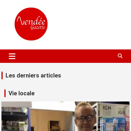
Aller
au
contenu
L'actualité locale gratuite
Vendée Gazette
Les derniers articles
Vie locale