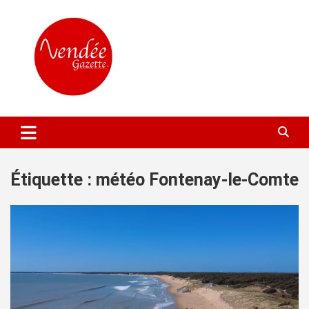
Aller
au
contenu
L'actualité locale gratuite
Vendée Gazette
Étiquette :
météo Fontenay-le-Comte