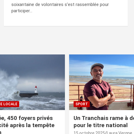
soixantaine de volontaires s’est rassemblée pour
participer…
IE LOCALE
SPORT
e, 450 foyers privés
Un Tranchais rame à d
icité après la tempête
pour le titre national
n
15 octobre 2025
Laura Vergne