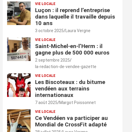
VIE LOCALE
Luçon : il reprend l’entreprise
dans laquelle il travaille depuis
10 ans
3 octobre 2025
Laura Vergne
VIE LOCALE
Saint-Michel-en-l’Herm : il
gagne plus de 500 000 euros
2 septembre 2025
la-redaction-de-vendee-gazette
VIE LOCALE
Les Biscoteaux : du bitume
vendéen aux terrains
internationaux
7 août 2025
Margot Poissonnet
VIE LOCALE
Ce Vendéen va participer au
Mondial de CrossFit adapté
28 juillet 2025
Laura Vergne