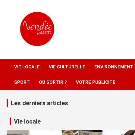
Aller
au
contenu
L'actualité locale gratuite
Vendée Gazette
VIE LOCALE
VIE CULTURELLE
ENVIRONNEMENT
SPORT
OÙ SORTIR ?
VOTRE PUBLICITÉ
Les derniers articles
Vie locale